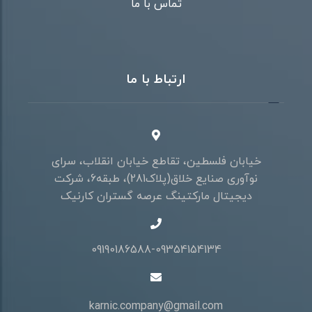
تماس با ما
ارتباط با ما
خیابان فلسطین، تقاطع خیابان انقلاب، سرای
نوآوری صنایع خلاق(پلاک281)، طبقه6، شرکت
دیجیتال مارکتینگ عرصه گستران کارنیک
09190186588-09354154134
karnic.company@gmail.com