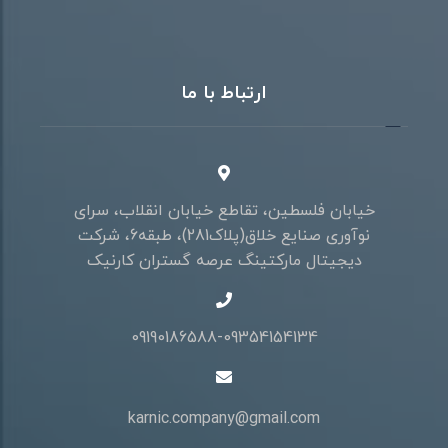
ارتباط با ما
خیابان فلسطین، تقاطع خیابان انقلاب، سرای
نوآوری صنایع خلاق(پلاک281)، طبقه6، شرکت
دیجیتال مارکتینگ عرصه گستران کارنیک
09190186588-09354154134
karnic.company@gmail.com