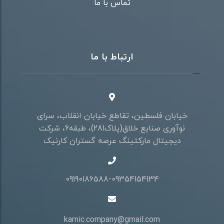
تماس با ما
ارتباط با ما
خیابان فلسطین، تقاطع خیابان انقلاب، سرای
نوآوری صنایع خلاق(پلاک281)، طبقه6، شرکت
دیجیتال مارکتینگ عرصه گستران کارنیک
09190186588-09354154134
karnic.company@gmail.com