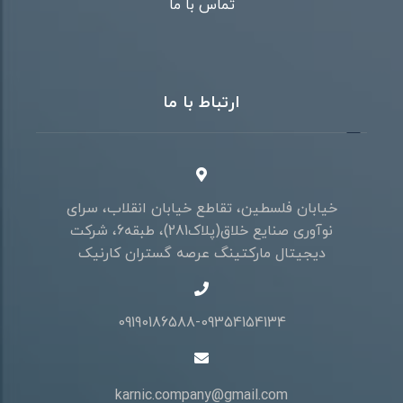
تماس با ما
ارتباط با ما
خیابان فلسطین، تقاطع خیابان انقلاب، سرای
نوآوری صنایع خلاق(پلاک281)، طبقه6، شرکت
دیجیتال مارکتینگ عرصه گستران کارنیک
09190186588-09354154134
karnic.company@gmail.com