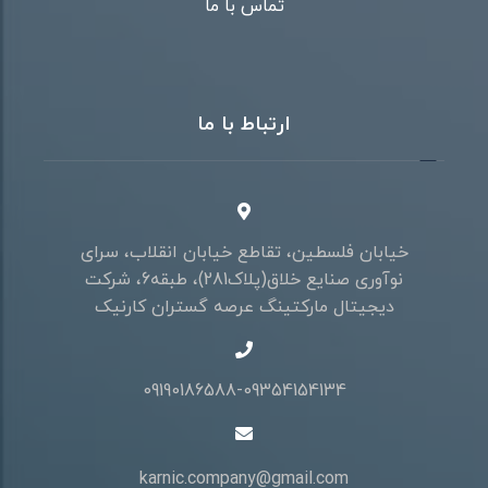
تماس با ما
ارتباط با ما
خیابان فلسطین، تقاطع خیابان انقلاب، سرای
نوآوری صنایع خلاق(پلاک281)، طبقه6، شرکت
دیجیتال مارکتینگ عرصه گستران کارنیک
09190186588-09354154134
karnic.company@gmail.com