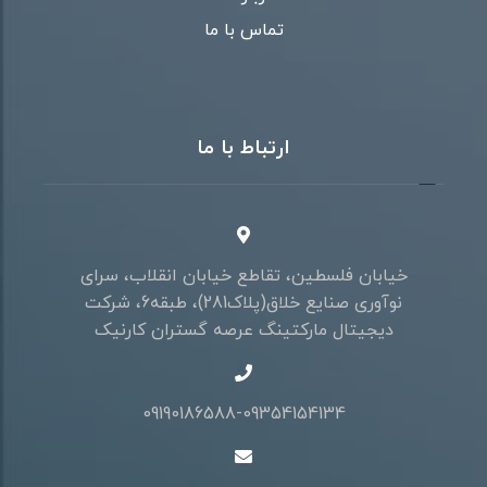
تماس با ما
ارتباط با ما
خیابان فلسطین، تقاطع خیابان انقلاب، سرای
نوآوری صنایع خلاق(پلاک281)، طبقه6، شرکت
دیجیتال مارکتینگ عرصه گستران کارنیک
09190186588-09354154134